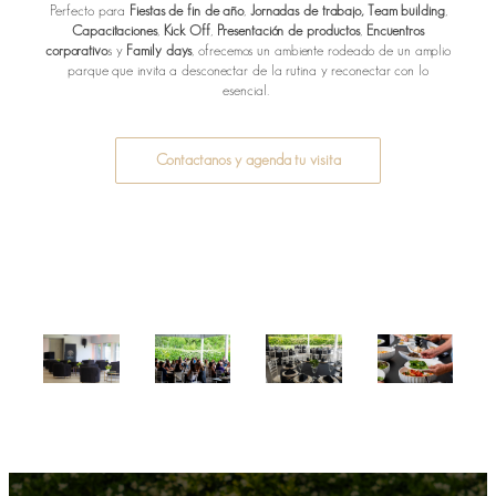
Perfecto para
Fiestas de fin de año
,
Jornadas de trabajo, Team building
,
Capacitaciones
,
Kick Off
,
Presentación de productos
,
Encuentros
corporativo
s y
Family days
, ofrecemos un ambiente rodeado de un amplio
parque que invita a desconectar de la rutina y reconectar con lo
esencial.
Contactanos y agenda tu visita